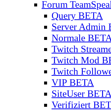
Forum TeamSpea
Query
BETA
Server Admin
Normale
BET
Twitch Stream
Twitch Mod
B
Twitch Follow
VIP
BETA
SiteUser
BET
Verifiziert
BE