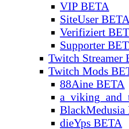
VIP
BETA
SiteUser
BET
Verifiziert
BE
Supporter
BE
Twitch Streamer
Twitch Mods
BE
88Aine
BETA
a_viking_and
BlackMedusia
dieYps
BETA