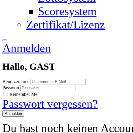
Scoresystem
Zertifikat/Lizenz
Anmelden
Hallo, GAST
Benutzername
Passwort
Remember Me
Passwort vergessen?
Du hast noch keinen Accou