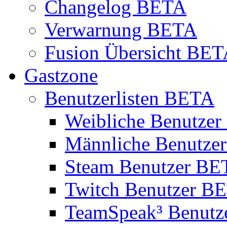
Changelog
BETA
Verwarnung
BETA
Fusion Übersicht
BET
Gastzone
Benutzerlisten
BETA
Weibliche Benutzer
Männliche Benutze
Steam Benutzer
BE
Twitch Benutzer
BE
TeamSpeak³ Benutz