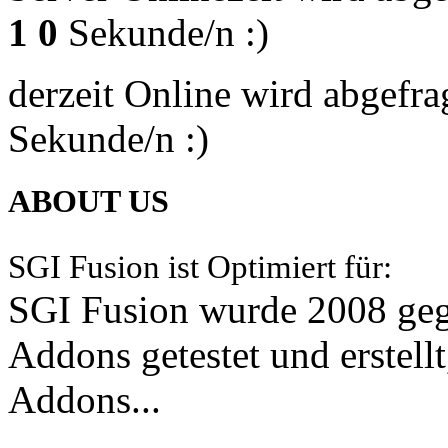
1
0
Sekunde/n :)
derzeit Online wird abgefr
Sekunde/n :)
ABOUT US
SGI Fusion
ist Optimiert für:
SGI Fusion wurde 2008 geg
Addons getestet und erstell
Addons...