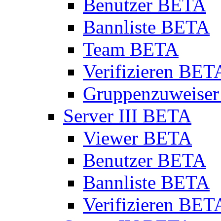
Benutzer
BETA
Bannliste
BETA
Team
BETA
Verifizieren
BET
Gruppenzuweise
Server III
BETA
Viewer
BETA
Benutzer
BETA
Bannliste
BETA
Verifizieren
BET