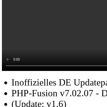
Inoffizielles DE Updatep
PHP-Fusion v7.02.07 - 
(Update: v1.6)