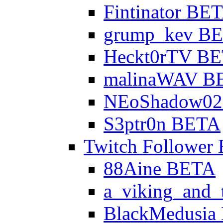
Fintinator
BE
grump_kev
BE
Heckt0rTV
BE
malinaWAV
B
NEoShadow0
S3ptr0n
BETA
Twitch Follower
88Aine
BETA
a_viking_and
BlackMedusia