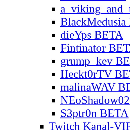
a_viking_and
BlackMedusia
dieYps
BETA
Fintinator
BE
grump_kev
BE
Heckt0rTV
BE
malinaWAV
B
NEoShadow0
S3ptr0n
BETA
Twitch Kanal-VI