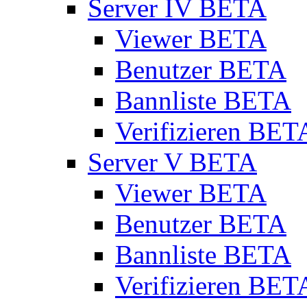
Server IV
BETA
Viewer
BETA
Benutzer
BETA
Bannliste
BETA
Verifizieren
BET
Server V
BETA
Viewer
BETA
Benutzer
BETA
Bannliste
BETA
Verifizieren
BET