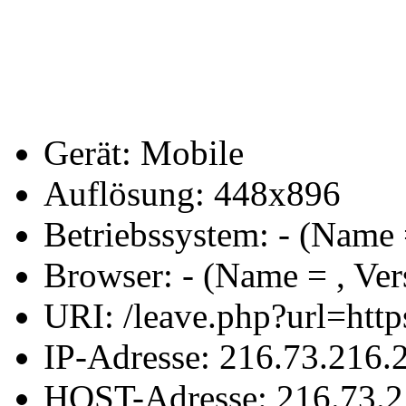
Gerät: Mobile
Auflösung:
448x896
Betriebssystem: - (Name =
Browser: - (Name = , Ver
URI: /leave.php?url=http
IP-Adresse: 216.73.216.
HOST-Adresse: 216.73.2