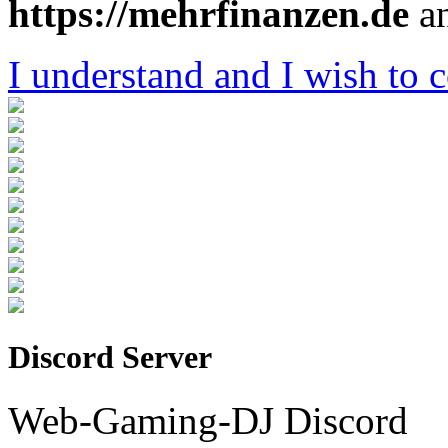
https://mehrfinanzen.de
an
I understand and I wish to 
Discord Server
Web-Gaming-DJ Discord