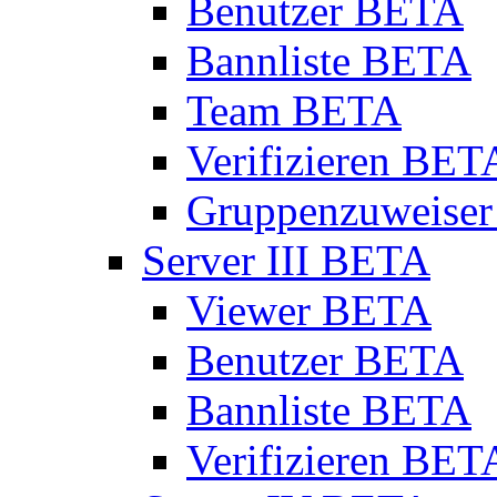
Benutzer
BETA
Bannliste
BETA
Team
BETA
Verifizieren
BET
Gruppenzuweise
Server III
BETA
Viewer
BETA
Benutzer
BETA
Bannliste
BETA
Verifizieren
BET