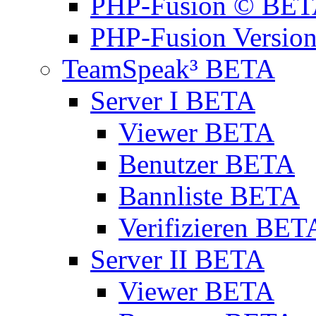
PHP-Fusion ©
BET
PHP-Fusion Versio
TeamSpeak³
BETA
Server I
BETA
Viewer
BETA
Benutzer
BETA
Bannliste
BETA
Verifizieren
BET
Server II
BETA
Viewer
BETA