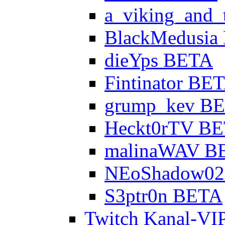
a_viking_and
BlackMedusia
dieYps
BETA
Fintinator
BE
grump_kev
BE
Heckt0rTV
BE
malinaWAV
B
NEoShadow0
S3ptr0n
BETA
Twitch Kanal-VI