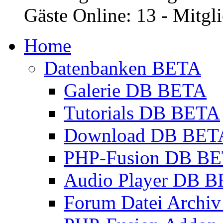
Gäste Online: 13 - Mitgli
Home
Datenbanken
BETA
Galerie DB
BETA
Tutorials DB
BETA
Download DB
BET
PHP-Fusion DB
BE
Audio Player DB
B
Forum Datei Archi