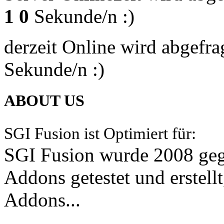
1
0
Sekunde/n :)
derzeit Online wird abgefr
Sekunde/n :)
ABOUT US
SGI Fusion
ist Optimiert für:
SGI Fusion wurde 2008 geg
Addons getestet und erstell
Addons...