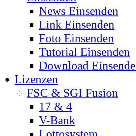
News Einsenden
Link Einsenden
Foto Einsenden
Tutorial Einsenden
Download Einsende
Lizenzen
FSC & SGI Fusion
17 & 4
V-Bank
Lottosystem