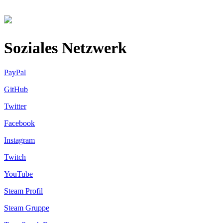
Soziales Netzwerk
PayPal
GitHub
Twitter
Facebook
Instagram
Twitch
YouTube
Steam Profil
Steam Gruppe