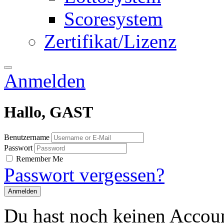
Scoresystem
Zertifikat/Lizenz
Anmelden
Hallo, GAST
Benutzername
Passwort
Remember Me
Passwort vergessen?
Du hast noch keinen Accou