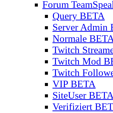
Forum TeamSpea
Query
BETA
Server Admin
Normale
BET
Twitch Stream
Twitch Mod
B
Twitch Follow
VIP
BETA
SiteUser
BET
Verifiziert
BE