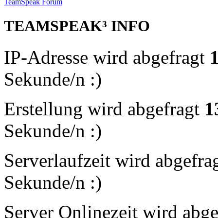
TeamSpeak Forum
TEAMSPEAK³ INFO
IP-Adresse wird abgefragt
Sekunde/n :)
Erstellung wird abgefragt
1
Sekunde/n :)
Serverlaufzeit wird abgefra
Sekunde/n :)
Server Onlinezeit wird abg