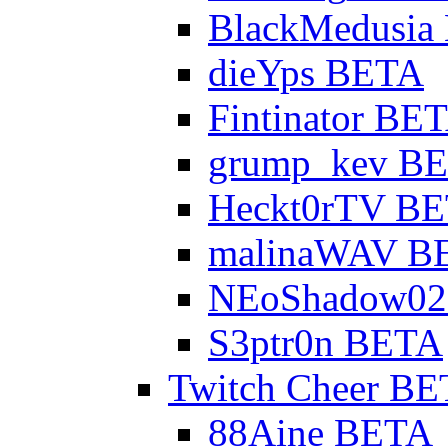
BlackMedusia
dieYps
BETA
Fintinator
BE
grump_kev
BE
Heckt0rTV
BE
malinaWAV
B
NEoShadow0
S3ptr0n
BETA
Twitch Cheer
BE
88Aine
BETA