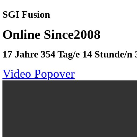
SGI Fusion
Online Since
2008
17
Jahre
354
Tag/e
14
Stunde/n
Video Popover