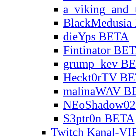
a_viking_and
BlackMedusia
dieYps
BETA
Fintinator
BE
grump_kev
BE
Heckt0rTV
BE
malinaWAV
B
NEoShadow0
S3ptr0n
BETA
Twitch Kanal-VI