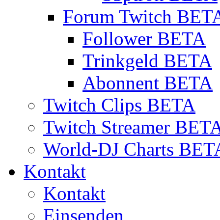
Forum Twitch
BET
Follower
BETA
Trinkgeld
BETA
Abonnent
BETA
Twitch Clips
BETA
Twitch Streamer
BET
World-DJ Charts
BET
Kontakt
Kontakt
Einsenden