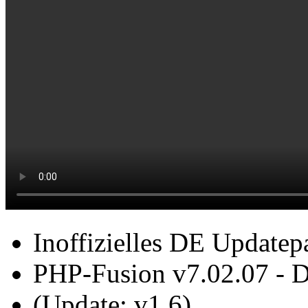
Inoffizielles DE Updatep
PHP-Fusion v7.02.07 - 
(Update: v1.6)