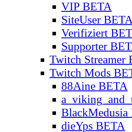
VIP
BETA
SiteUser
BET
Verifiziert
BE
Supporter
BE
Twitch Streamer
Twitch Mods
BE
88Aine
BETA
a_viking_and
BlackMedusia
dieYps
BETA