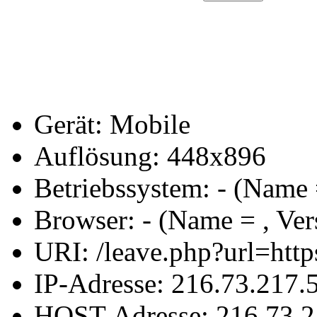
Gerät: Mobile
Auflösung:
448x896
Betriebssystem: - (Name =
Browser: - (Name = , Ver
URI: /leave.php?url=https
IP-Adresse: 216.73.217.
HOST-Adresse: 216.73.2