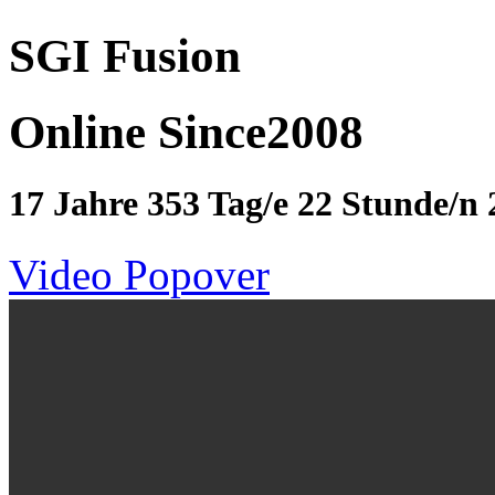
SGI Fusion
Online Since
2008
17
Jahre
353
Tag/e
22
Stunde/n
Video Popover