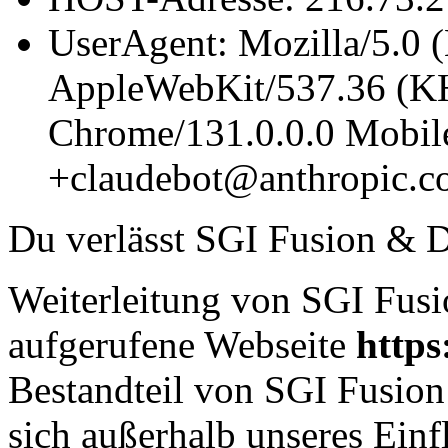
UserAgent: Mozilla/5.0 (
AppleWebKit/537.36 (K
Chrome/131.0.0.0 Mobile
+claudebot@anthropic.c
Du verlässt SGI Fusion & 
Weiterleitung von SGI Fus
aufgerufene Webseite
https
Bestandteil von SGI Fusion
sich außerhalb unseres Einfl