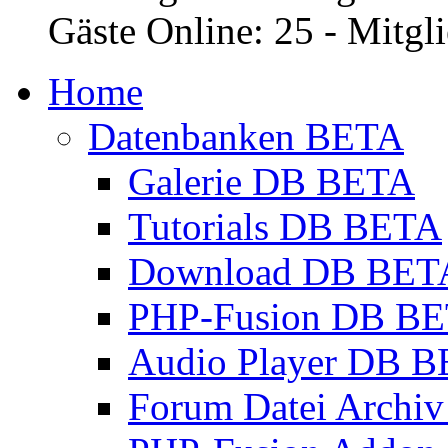
Gäste Online: 25 - Mitgli
Home
Datenbanken
BETA
Galerie DB
BETA
Tutorials DB
BETA
Download DB
BET
PHP-Fusion DB
BE
Audio Player DB
B
Forum Datei Archi