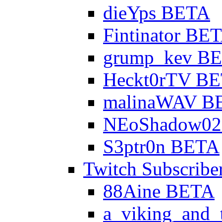
dieYps
BETA
Fintinator
BE
grump_kev
BE
Heckt0rTV
BE
malinaWAV
B
NEoShadow0
S3ptr0n
BETA
Twitch Subscribe
88Aine
BETA
a_viking_and