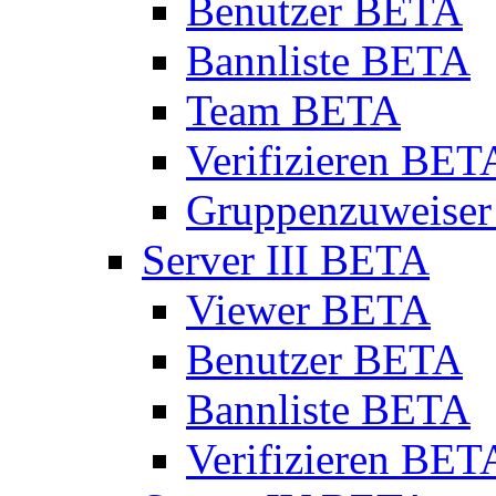
Benutzer
BETA
Bannliste
BETA
Team
BETA
Verifizieren
BET
Gruppenzuweise
Server III
BETA
Viewer
BETA
Benutzer
BETA
Bannliste
BETA
Verifizieren
BET