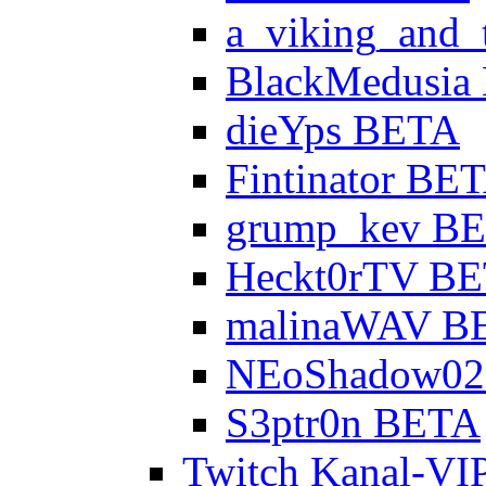
a_viking_and
BlackMedusia
dieYps
BETA
Fintinator
BE
grump_kev
BE
Heckt0rTV
BE
malinaWAV
B
NEoShadow0
S3ptr0n
BETA
Twitch Kanal-VI