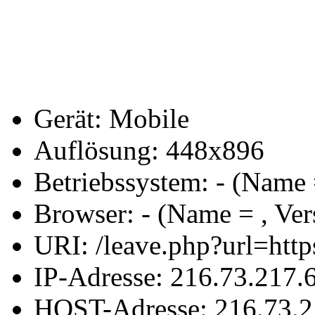
Gerät: Mobile
Auflösung:
448x896
Betriebssystem: - (Name =
Browser: - (Name = , Ver
URI: /leave.php?url=http
IP-Adresse: 216.73.217.
HOST-Adresse: 216.73.2