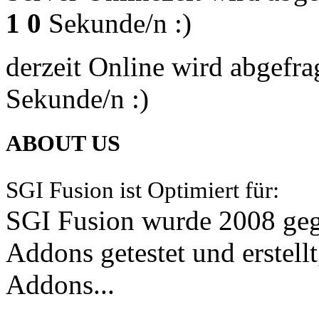
1
0
Sekunde/n :)
derzeit Online wird abgefr
Sekunde/n :)
ABOUT US
SGI Fusion
ist Optimiert für:
SGI Fusion wurde 2008 geg
Addons getestet und erstell
Addons...