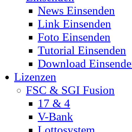
News Einsenden
Link Einsenden
Foto Einsenden
Tutorial Einsenden
Download Einsende
Lizenzen
FSC & SGI Fusion
17 & 4
V-Bank
Lottosystem