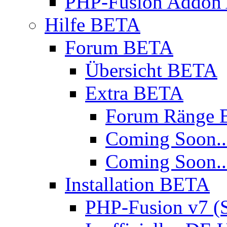
PHP-Fusion Addon
Hilfe
BETA
Forum
BETA
Übersicht
BETA
Extra
BETA
Forum Ränge
Coming Soon.
Coming Soon.
Installation
BETA
PHP-Fusion v7 (