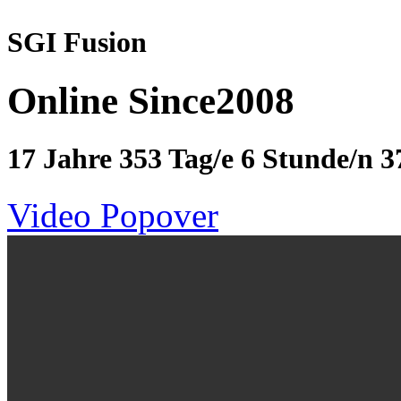
SGI Fusion
Online Since
2008
17
Jahre
353
Tag/e
6
Stunde/n
3
Video Popover