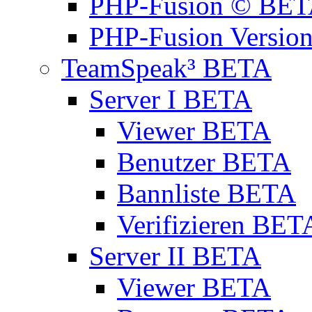
PHP-Fusion ©
BET
PHP-Fusion Versio
TeamSpeak³
BETA
Server I
BETA
Viewer
BETA
Benutzer
BETA
Bannliste
BETA
Verifizieren
BET
Server II
BETA
Viewer
BETA