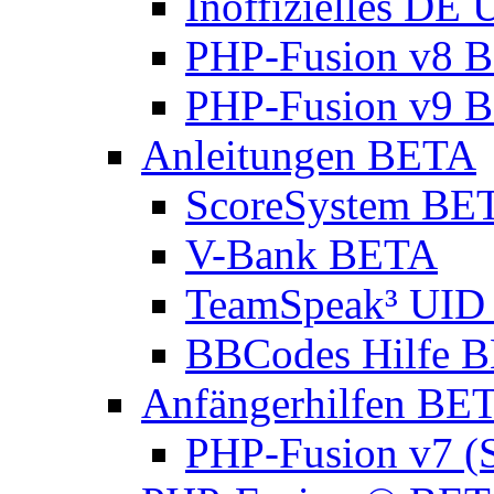
Inoffizielles DE
PHP-Fusion v8
B
PHP-Fusion v9
B
Anleitungen
BETA
ScoreSystem
BE
V-Bank
BETA
TeamSpeak³ UID
BBCodes Hilfe
B
Anfängerhilfen
BE
PHP-Fusion v7 (