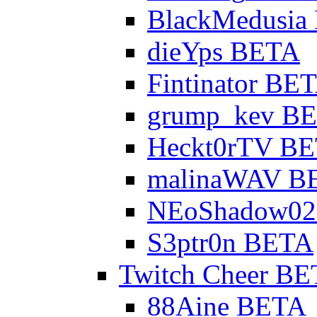
BlackMedusia
dieYps
BETA
Fintinator
BE
grump_kev
BE
Heckt0rTV
BE
malinaWAV
B
NEoShadow0
S3ptr0n
BETA
Twitch Cheer
BE
88Aine
BETA