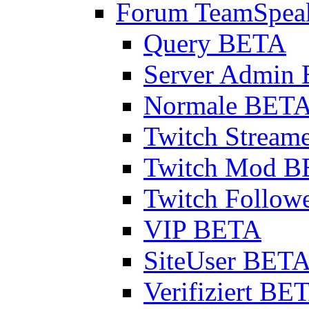
Forum TeamSpea
Query
BETA
Server Admin
Normale
BET
Twitch Stream
Twitch Mod
B
Twitch Follow
VIP
BETA
SiteUser
BET
Verifiziert
BE