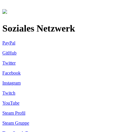
Soziales Netzwerk
PayPal
GitHub
Twitter
Facebook
Instagram
Twitch
YouTube
Steam Profil
Steam Gruppe