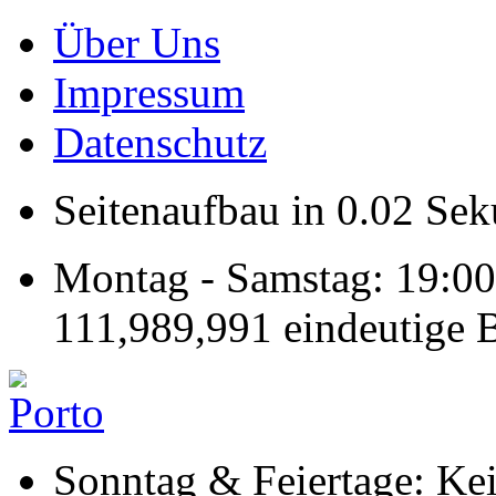
Über Uns
Impressum
Datenschutz
Seitenaufbau in 0.02 Se
Montag - Samstag: 19:00
111,989,991 eindeutige 
Sonntag & Feiertage: Ke