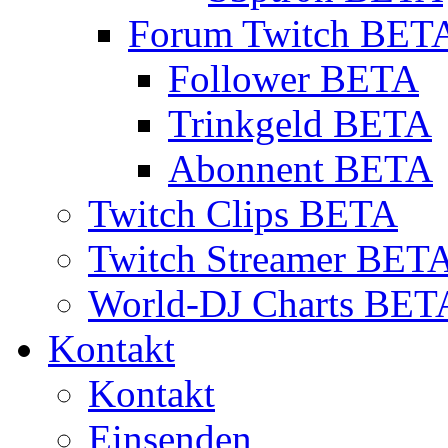
Forum Twitch
BET
Follower
BETA
Trinkgeld
BETA
Abonnent
BETA
Twitch Clips
BETA
Twitch Streamer
BET
World-DJ Charts
BET
Kontakt
Kontakt
Einsenden