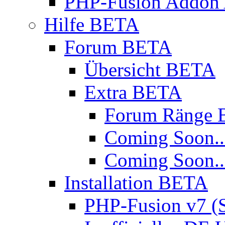
PHP-Fusion Addon
Hilfe
BETA
Forum
BETA
Übersicht
BETA
Extra
BETA
Forum Ränge
Coming Soon.
Coming Soon.
Installation
BETA
PHP-Fusion v7 (