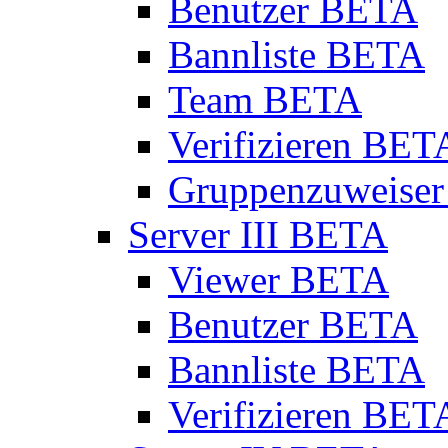
Benutzer
BETA
Bannliste
BETA
Team
BETA
Verifizieren
BET
Gruppenzuweise
Server III
BETA
Viewer
BETA
Benutzer
BETA
Bannliste
BETA
Verifizieren
BET