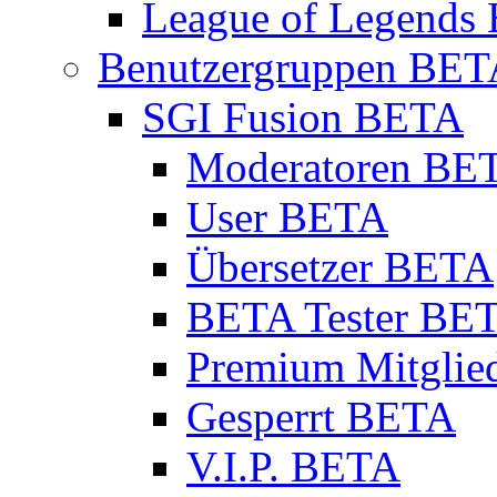
League of Legends 
Benutzergruppen
BET
SGI Fusion
BETA
Moderatoren
BE
User
BETA
Übersetzer
BETA
BETA Tester
BE
Premium Mitgli
Gesperrt
BETA
V.I.P.
BETA