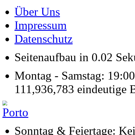
Über Uns
Impressum
Datenschutz
Seitenaufbau in 0.02 Se
Montag - Samstag: 19:00
111,936,783 eindeutige 
Sonntag & Feiertage: Ke