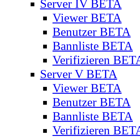
Server IV
BETA
Viewer
BETA
Benutzer
BETA
Bannliste
BETA
Verifizieren
BET
Server V
BETA
Viewer
BETA
Benutzer
BETA
Bannliste
BETA
Verifizieren
BET