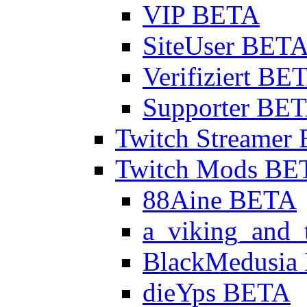
VIP
BETA
SiteUser
BET
Verifiziert
BE
Supporter
BE
Twitch Streamer
Twitch Mods
BE
88Aine
BETA
a_viking_and
BlackMedusia
dieYps
BETA