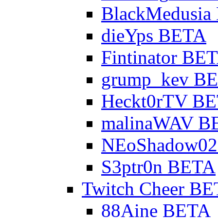
BlackMedusia
dieYps
BETA
Fintinator
BE
grump_kev
BE
Heckt0rTV
BE
malinaWAV
B
NEoShadow0
S3ptr0n
BETA
Twitch Cheer
BE
88Aine
BETA