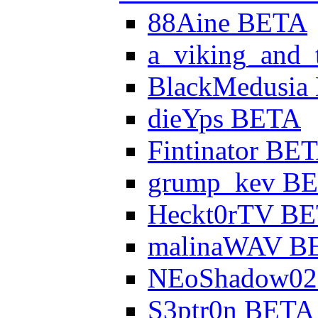
88Aine
BETA
a_viking_and
BlackMedusia
dieYps
BETA
Fintinator
BE
grump_kev
BE
Heckt0rTV
BE
malinaWAV
B
NEoShadow0
S3ptr0n
BETA