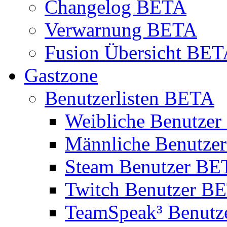
Changelog
BETA
Verwarnung
BETA
Fusion Übersicht
BET
Gastzone
Benutzerlisten
BETA
Weibliche Benutzer
Männliche Benutze
Steam Benutzer
BE
Twitch Benutzer
BE
TeamSpeak³ Benutz