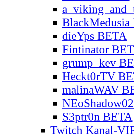
a_viking_and
BlackMedusia
dieYps
BETA
Fintinator
BE
grump_kev
BE
Heckt0rTV
BE
malinaWAV
B
NEoShadow0
S3ptr0n
BETA
Twitch Kanal-VI