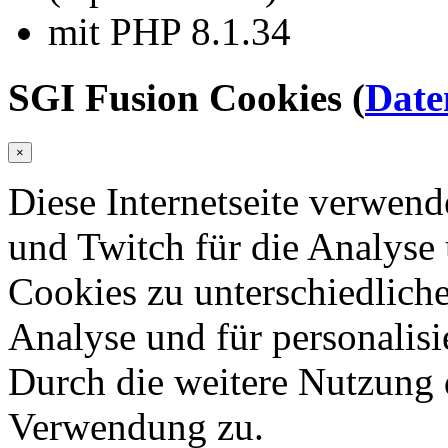
mit PHP 8.1.34
SGI Fusion Cookies (
Date
×
Diese Internetseite verwen
und Twitch für die Analyse 
Cookies zu unterschiedlich
Analyse und für personalisi
Durch die weitere Nutzung 
Verwendung zu.