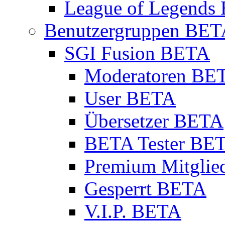
League of Legends 
Benutzergruppen
BET
SGI Fusion
BETA
Moderatoren
BE
User
BETA
Übersetzer
BETA
BETA Tester
BE
Premium Mitgli
Gesperrt
BETA
V.I.P.
BETA