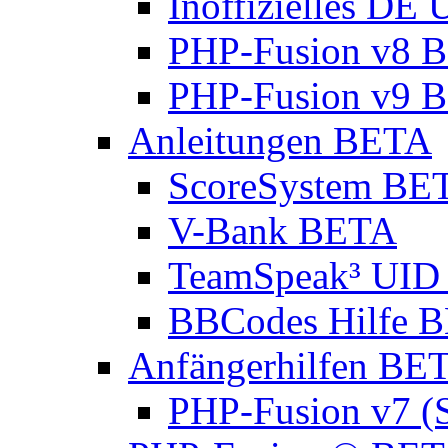
Inoffizielles DE
PHP-Fusion v8
B
PHP-Fusion v9
B
Anleitungen
BETA
ScoreSystem
BE
V-Bank
BETA
TeamSpeak³ UID
BBCodes Hilfe
B
Anfängerhilfen
BE
PHP-Fusion v7 (