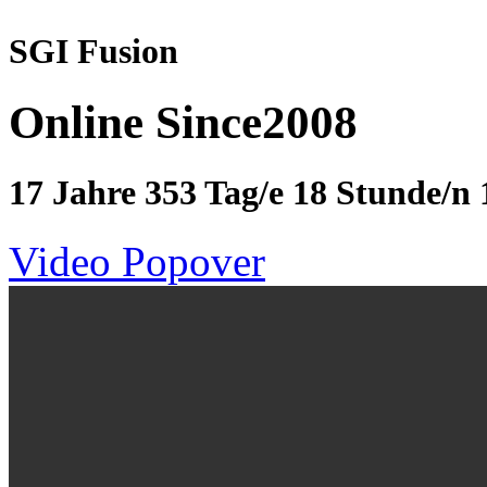
SGI Fusion
Online Since
2008
17
Jahre
353
Tag/e
18
Stunde/n
Video Popover