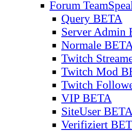
Forum TeamSpea
Query
BETA
Server Admin
Normale
BET
Twitch Stream
Twitch Mod
B
Twitch Follow
VIP
BETA
SiteUser
BET
Verifiziert
BE