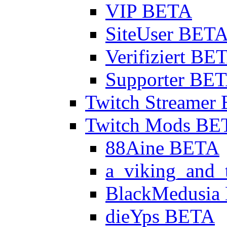
VIP
BETA
SiteUser
BET
Verifiziert
BE
Supporter
BE
Twitch Streamer
Twitch Mods
BE
88Aine
BETA
a_viking_and
BlackMedusia
dieYps
BETA