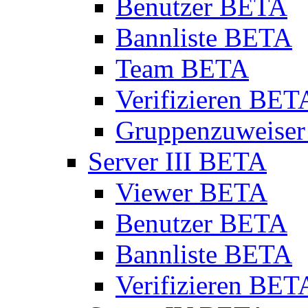
Benutzer
BETA
Bannliste
BETA
Team
BETA
Verifizieren
BET
Gruppenzuweise
Server III
BETA
Viewer
BETA
Benutzer
BETA
Bannliste
BETA
Verifizieren
BET