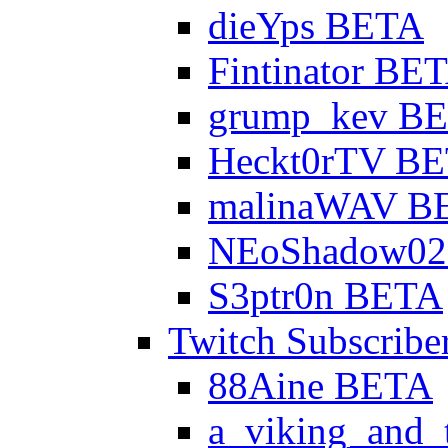
dieYps
BETA
Fintinator
BE
grump_kev
BE
Heckt0rTV
BE
malinaWAV
B
NEoShadow0
S3ptr0n
BETA
Twitch Subscribe
88Aine
BETA
a_viking_and