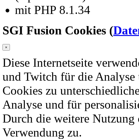
mit PHP 8.1.34
SGI Fusion Cookies (
Date
×
Diese Internetseite verwen
und Twitch für die Analyse 
Cookies zu unterschiedlich
Analyse und für personalisi
Durch die weitere Nutzung 
Verwendung zu.