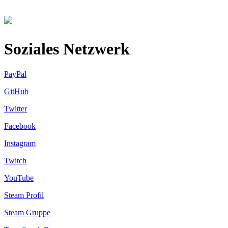
Soziales Netzwerk
PayPal
GitHub
Twitter
Facebook
Instagram
Twitch
YouTube
Steam Profil
Steam Gruppe