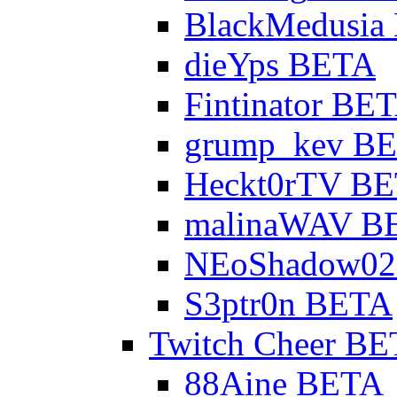
BlackMedusia
dieYps
BETA
Fintinator
BE
grump_kev
BE
Heckt0rTV
BE
malinaWAV
B
NEoShadow0
S3ptr0n
BETA
Twitch Cheer
BE
88Aine
BETA