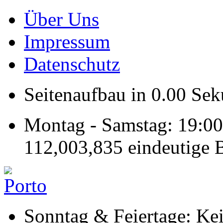
Über Uns
Impressum
Datenschutz
Seitenaufbau in 0.00 Se
Montag - Samstag: 19:00
112,003,835 eindeutige 
Sonntag & Feiertage: Ke