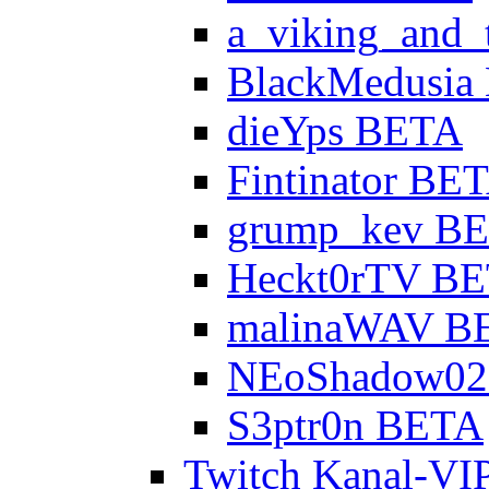
a_viking_and
BlackMedusia
dieYps
BETA
Fintinator
BE
grump_kev
BE
Heckt0rTV
BE
malinaWAV
B
NEoShadow0
S3ptr0n
BETA
Twitch Kanal-VI