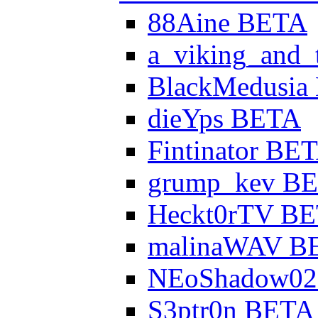
88Aine
BETA
a_viking_and
BlackMedusia
dieYps
BETA
Fintinator
BE
grump_kev
BE
Heckt0rTV
BE
malinaWAV
B
NEoShadow0
S3ptr0n
BETA