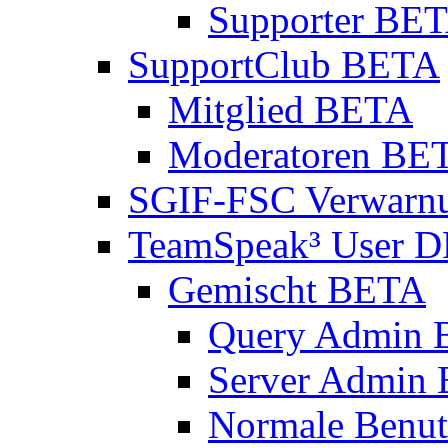
Supporter
BE
SupportClub
BETA
Mitglied
BETA
Moderatoren
BE
SGIF-FSC Verwarn
TeamSpeak³ User 
Gemischt
BETA
Query Admin
Server Admin
Normale Benu