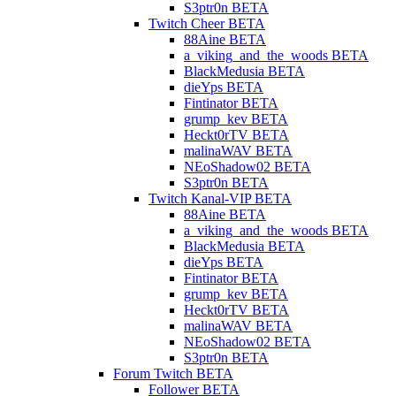
S3ptr0n
BETA
Twitch Cheer
BETA
88Aine
BETA
a_viking_and_the_woods
BETA
BlackMedusia
BETA
dieYps
BETA
Fintinator
BETA
grump_kev
BETA
Heckt0rTV
BETA
malinaWAV
BETA
NEoShadow02
BETA
S3ptr0n
BETA
Twitch Kanal-VIP
BETA
88Aine
BETA
a_viking_and_the_woods
BETA
BlackMedusia
BETA
dieYps
BETA
Fintinator
BETA
grump_kev
BETA
Heckt0rTV
BETA
malinaWAV
BETA
NEoShadow02
BETA
S3ptr0n
BETA
Forum Twitch
BETA
Follower
BETA