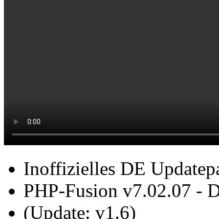
Inoffizielles DE Updatep
PHP-Fusion v7.02.07 - 
(Update: v1.6)