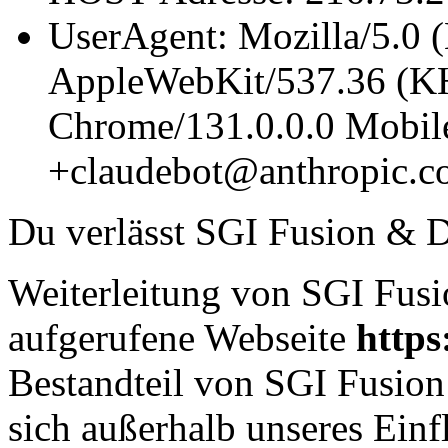
UserAgent: Mozilla/5.0 (
AppleWebKit/537.36 (K
Chrome/131.0.0.0 Mobile
+claudebot@anthropic.c
Du verlässt SGI Fusion & 
Weiterleitung von SGI Fus
aufgerufene Webseite
https
Bestandteil von SGI Fusion
sich außerhalb unseres Einfl