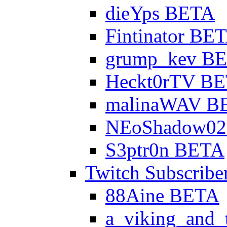
dieYps
BETA
Fintinator
BE
grump_kev
BE
Heckt0rTV
BE
malinaWAV
B
NEoShadow0
S3ptr0n
BETA
Twitch Subscribe
88Aine
BETA
a_viking_and