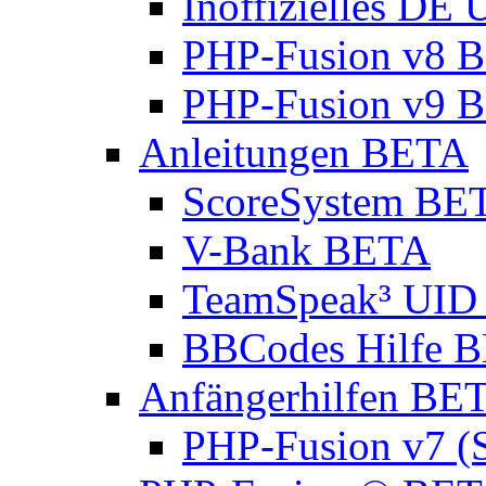
Inoffizielles DE
PHP-Fusion v8
B
PHP-Fusion v9
B
Anleitungen
BETA
ScoreSystem
BE
V-Bank
BETA
TeamSpeak³ UID
BBCodes Hilfe
B
Anfängerhilfen
BE
PHP-Fusion v7 (