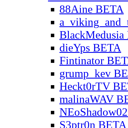
88Aine
BETA
a_viking_and
BlackMedusia
dieYps
BETA
Fintinator
BE
grump_kev
BE
Heckt0rTV
BE
malinaWAV
B
NEoShadow0
S3ptr0n
BETA