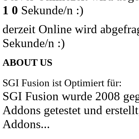
1
0
Sekunde/n :)
derzeit Online wird abgefr
Sekunde/n :)
ABOUT US
SGI Fusion
ist Optimiert für:
SGI Fusion wurde 2008 geg
Addons getestet und erstell
Addons...