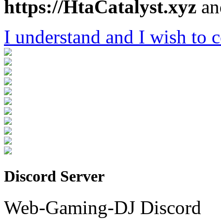
https://HtaCatalyst.xyz
an
I understand and I wish to 
Discord Server
Web-Gaming-DJ Discord