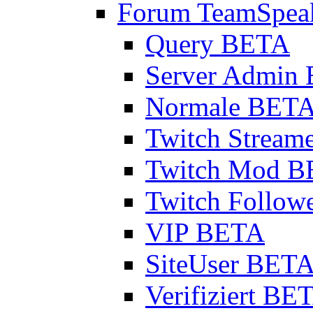
Forum TeamSpea
Query
BETA
Server Admin
Normale
BET
Twitch Stream
Twitch Mod
B
Twitch Follow
VIP
BETA
SiteUser
BET
Verifiziert
BE