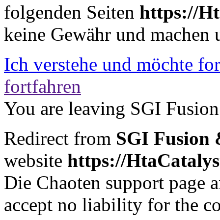
folgenden Seiten
https://H
keine Gewähr und machen un
Ich verstehe und möchte for
fortfahren
You are leaving SGI Fusio
Redirect from
SGI Fusion 
website
https://HtaCatalys
Die Chaoten support page a
accept no liability for the 